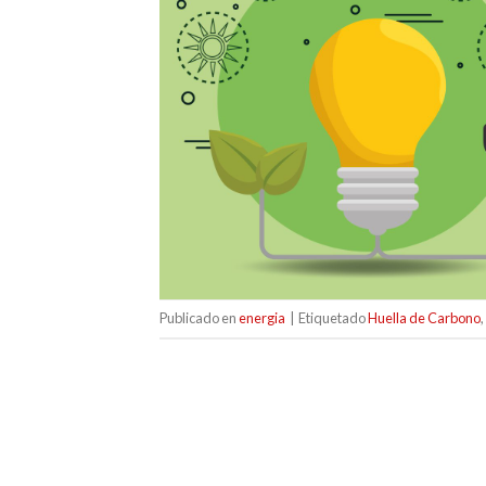
Publicado en
energia
|
Etiquetado
Huella de Carbono
,