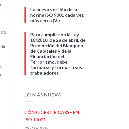
n
La nueva versión de la
y
norma ISO 9001 cada vez
más cerca (VI)
ado
Para cumplir con la Ley
10/2010, de 28 de abril, de
Prevención del Blanqueo
lir
de Capitales y de la
Financiación del
Terrorismo, debe
n
formarse y formar a sus
trabajadores
a
LO MÁS NUEVO
CÓMO CERTIFICARSE EN
ISO 14001
08/10/2025