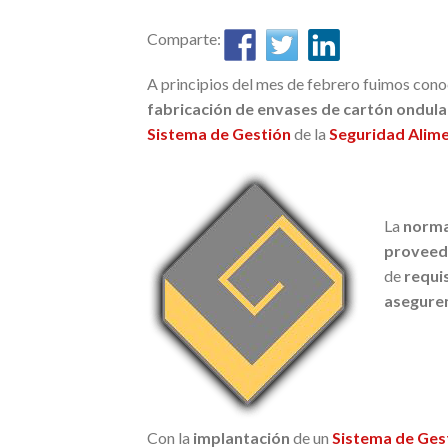
Comparte:
A principios del mes de febrero fuimos con
fabricación de envases de cartón ondul
Sistema de Gestión
de la
Seguridad Alime
La
no
rm
proveed
de
requis
asegure
Con la
im
plantación
de un
Sistema de Ges