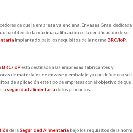
ocedores de que la
empresa valenciana
,
Envases Grau
, dedicada 
ado
ha obtenido la
máxima calificación
en la
certificación
de su
ntaria
implantado
bajo los
requisitos
de la
norma
BRC/IoP
.
a
BRC/IoP
está destinada a las
empresas fabricantes y
oras
de
materiales de envase y embalaje
ya que define una seri
itos de aplicación
este tipo de empresas con el
objetivo
de que
n
la
seguridad alimentaria
de los productos.
tión
de la
Seguridad Alimentaria
bajo los
requisitos
de la
norm