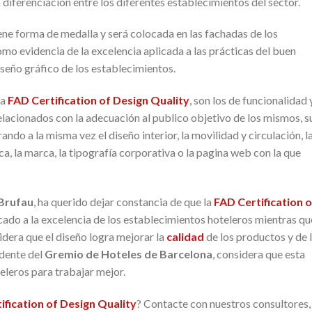
 diferenciación entre los diferentes establecimientos del sector.
iene forma de medalla y será colocada en las fachadas de los
mo evidencia de la excelencia aplicada a las prácticas del buen
iseño gráfico de los establecimientos.
la
FAD Certification of Design Quality
, son los de funcionalidad 
elacionados con la adecuación al publico objetivo de los mismos, s
ndo a la misma vez el diseño interior, la movilidad y circulación, l
ica, la marca, la tipografía corporativa o la pagina web con la que
 Brufau
, ha querido dejar constancia de que la
FAD Certification o
cado a la excelencia de los establecimientos hoteleros mientras qu
sidera que el diseño logra mejorar la
calidad
de los productos y de 
idente del
Gremio de Hoteles de Barcelona
, considera que esta
teleros para trabajar mejor.
ification of Design Quality
? Contacte con nuestros consultores, 