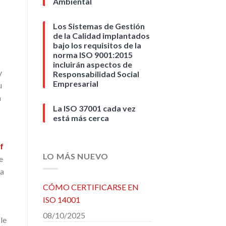
Ambiental
Los Sistemas de Gestión
de la Calidad implantados
bajo los requisitos de la
norma ISO 9001:2015
incluirán aspectos de
y
Responsabilidad Social
Empresarial
u
a
La ISO 37001 cada vez
está más cerca
f
LO MÁS NUEVO
e
la
CÓMO CERTIFICARSE EN
ISO 14001
08/10/2025
le