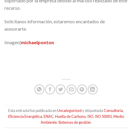
soportado por la empresa debido al mal uso realizado de este
recurso.
Solicítanos información, estaremos encantados de
asesorarte.
Imagen|
michaelponton
Esta entrada fue publicada en
Uncategorized
y etiquetada
Consultoría
,
Eficiencia Energética
,
ENAC
,
Huella de Carbono
,
ISO
,
ISO 50001
,
Medio
Ambiente
,
Sistemas de gestión
.