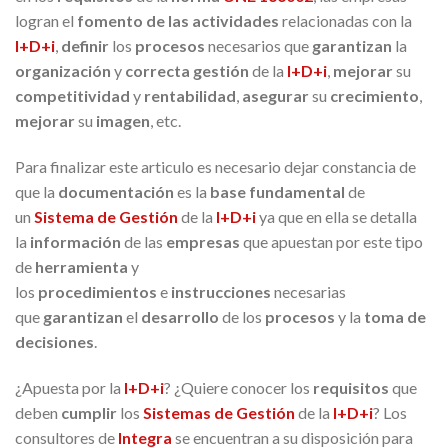
logran el
fomento de las actividades
relacionadas con la
I+D+i
,
definir
los
procesos
necesarios que
garantizan
la
organización
y
correcta gestión
de la
I+D+i
,
mejorar
su
competitividad
y
rentabilidad
,
asegurar
su
crecimiento
,
mejorar
su
imagen
, etc.
Para finalizar este articulo es necesario dejar constancia de
que la
documentación
es la
base fundamental
de
un
Sistema de Gestión
de la
I+D+i
ya que en ella se detalla
la
información
de las
empresas
que apuestan por este tipo
de
herramienta
y
los
procedimientos
e
instrucciones
necesarias
que
garantizan
el
desarrollo
de los
procesos
y la
toma de
decisiones
.
¿Apuesta por la
I+D+i
? ¿Quiere conocer los
requisitos
que
deben
cumplir
los
Sistemas de Gestión
de la
I+D+i
? Los
consultores de
Integra
se encuentran a su disposición para