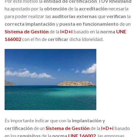
Por este motivo la
entidad de certificación TÜV Rheinland
ha apostado por la
obtención
de la
acreditación
necesaria
para poder realizar las
auditorías externas
que
verifican
la
correcta implantación
y
puesta en funcionamiento
de un
Sistema de Gestión
de la
I+D+i
basado en la
norma
UNE
166002
con el fin de
certificar
dicha idoneidad.
Es importante indicar que con la
implantación y
certificación
de un
Sistema de Gestión
de la
I+D+i
basado
en los
requisitos
de la
norma
UNE 166002
, las empresas