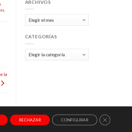
ARCHIVOS
o
les
,
Archivos
CATEGORÍAS
Categorías
e la
CERRAR EL 
RECHAZAR
CONFIGURAR