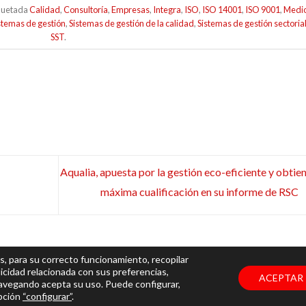
quetada
Calidad
,
Consultoría
,
Empresas
,
Integra
,
ISO
,
ISO 14001
,
ISO 9001
,
Medi
stemas de gestión
,
Sistemas de gestión de la calidad
,
Sistemas de gestión sectoria
SST
.
Aqualia, apuesta por la gestión eco-eficiente y obtien
máxima cualificación en su informe de RSC
s, para su correcto funcionamiento, recopilar
icidad relacionada con sus preferencias,
ACEPTAR
navegando acepta su uso. Puede configurar,
ervados |
Aviso Legal y Política de Privacidad
|
Política de Cookies
opción
“configurar”
.