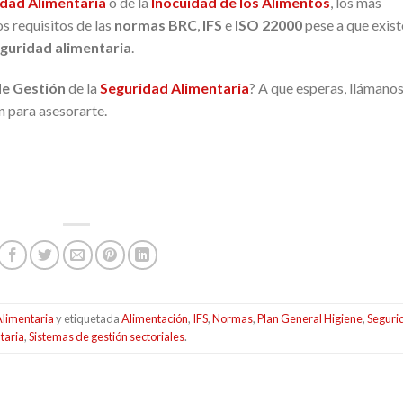
dad Alimentaria
o de la
Inocuidad de los Alimentos
, los más
s requisitos de las
normas BRC
,
IFS
e
ISO 22000
pese a que exist
guridad alimentaria
.
de Gestión
de la
Seguridad Alimentaria
? A que esperas, llámanos
n para asesorarte.
limentaria
y etiquetada
Alimentación
,
IFS
,
Normas
,
Plan General Higiene
,
Seguri
taria
,
Sistemas de gestión sectoriales
.