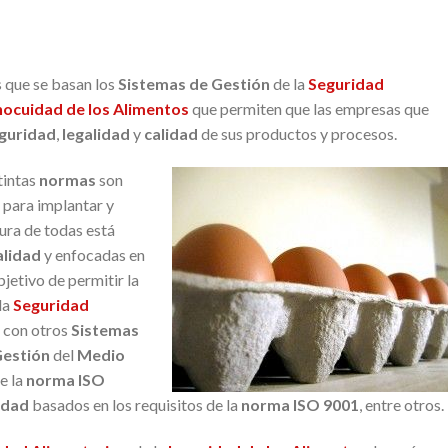
s que se basan los
Sistemas de Gestión
de la
Seguridad
nocuidad de los Alimentos
que permiten que las empresas que
guridad
,
legalidad
y
calidad
de sus productos y procesos.
tintas
normas
son
 para implantar y
tura de todas está
alidad
y enfocadas en
bjetivo de permitir la
la
Seguridad
con otros
Sistemas
Gestión
del
Medio
e la
norma ISO
idad
basados en los requisitos de la
norma ISO 9001
, entre otros.