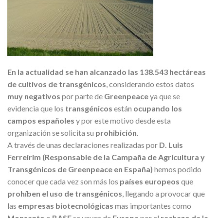
En la actualidad se han alcanzado las
138
.543 hectáreas
de cultivos de transgénicos
, considerando estos datos
muy negativos
por parte de
Greenpeace
ya que se
evidencia que los
transgénicos
están
ocupando los
campos españoles
y por este motivo desde esta
organización se solicita su
prohibición
.
A través de unas declaraciones realizadas por
D. Luis
Ferreirim (Responsable de la Campaña de Agricultura y
Transgénicos de Greenpeace en España)
hemos podido
conocer que cada vez son más los
pa
íses europeos
que
prohíben el uso de transgénicos
, llegando a provocar que
las
empresas biotecnológicas
mas importantes como
Monsanto
o
BASF
se vayan de
Europa
por el
rechazo de la