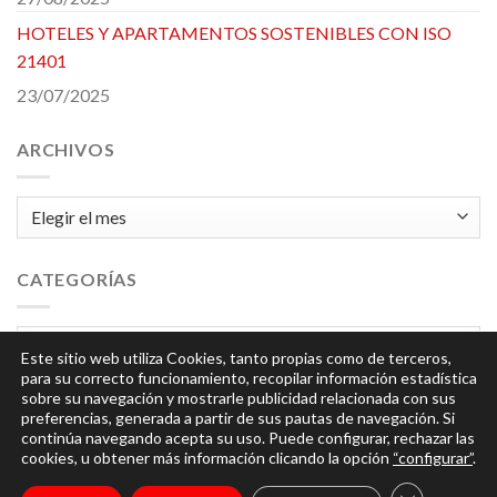
HOTELES Y APARTAMENTOS SOSTENIBLES CON ISO
21401
23/07/2025
ARCHIVOS
Archivos
CATEGORÍAS
Categorías
Este sitio web utiliza Cookies, tanto propias como de terceros,
para su correcto funcionamiento, recopilar información estadística
sobre su navegación y mostrarle publicidad relacionada con sus
preferencias, generada a partir de sus pautas de navegación. Si
continúa navegando acepta su uso. Puede configurar, rechazar las
cookies, u obtener más información clicando la opción
“configurar”
.
© 2026
Integra
| Todos los derechos reservados |
Aviso