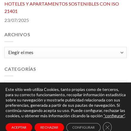
HOTELES Y APARTAMENTOS SOSTENIBLES CON ISO
21401
23/07/2025
ARCHIVOS
Archivos
CATEGORÍAS
Categorías
Este sitio web utiliza Cookies, tanto propias como de terceros,
para su correcto funcionamiento, recopilar información estadística
sobre su navegación y mostrarle publicidad relacionada con sus
preferencias, generada a partir de sus pautas de navegación. Si
continúa navegando acepta su uso. Puede configurar, rechazar las
cookies, u obtener más información clicando la opción
“configurar”
.
© 2026
Integra
| Todos los derechos reservados |
Aviso
CERRAR EL
ACEPTAR
RECHAZAR
CONFIGURAR
Legal y Política de Privacidad
|
Política de Cookies